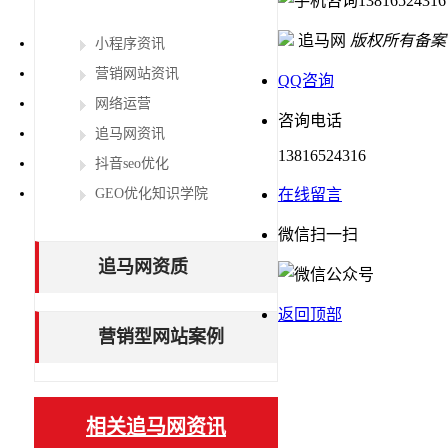
13816524316
追马网
版权所有
备案
小程序资讯
营销网站资讯
QQ咨询
网络运营
咨询电话
追马网资讯
13816524316
抖音seo优化
GEO优化知识学院
在线留言
微信扫一扫
追马网资质
返回顶部
营销型网站案例
相关追马网资讯